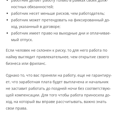
ра­бот­ник де­ла­ет ра­бо­ту толь­ко в рам­ках своих долж­
ност­ных обя­зан­но­стей;
ра­бот­ник не­сет мень­ше рис­ков, чем ра­бо­то­да­тель;
ра­бот­ник мо­жет пре­тен­до­вать на фик­си­ро­ван­ный до­
ход, ука­зан­ный в до­го­во­ре;
ра­бот­ник име­ет пра­во на вы­ход­ные дни и опла­чи­ва­е­
мый отпуск.
Если че­ло­век не скло­нен к рис­ку, то для не­го ра­бо­та по
найму вы­гля­дит при­вле­ка­тель­нее, чем откры­тие сво­е­го
биз­не­са или фри­ланс.
Од­на­ко то, что вас при­ня­ли на ра­бо­ту, еще не га­ран­ти­ру­
ет, что за­ра­бот­ная пла­та бу­дет выпла­че­на и на­чаль­ник
не за­ста­вит ра­бо­тать до поздней но­чи без со­от­вет­ству­ю­
щей компен­са­ции. Для то­го что­бы ра­бо­та при­но­си­ла до­
ход, на ко­то­рый вы впра­ве рас­счи­ты­вать, важ­но знать
свои пра­ва.