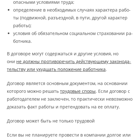
опас­ны­ми усло­ви­я­ми тру­да;
опре­де­ле­ние в необ­хо­ди­мых слу­ча­ях ха­рак­тера ра­бо­
ты (по­движ­ной, разъ­езд­ной, в пу­ти, дру­гой ха­рак­тер
ра­бо­ты);
усло­вия об обя­за­тель­ном со­ци­аль­ном стра­хо­ва­нии ра­
бот­ни­ка.
В до­го­во­ре мо­гут со­дер­жать­ся и дру­гие усло­вия, но
они
не долж­ны про­ти­во­ре­чить дей­ству­ю­ще­му за­ко­но­да­
тель­ству или ухуд­шать по­ло­же­ние ра­бот­ни­ка
.
До­го­вор яв­ляет­ся основ­ным до­ку­мен­том, на осно­ва­нии
ко­то­ро­го мож­но ре­шать
тру­до­вые спо­ры
. Если до­го­вор с
ра­бо­то­да­телем не за­клю­чен, то прак­ти­че­ски не­воз­мож­но
до­ка­зать факт ра­бо­ты и пре­тен­до­вать на ее опла­ту.
Договор может быть не только трудовой
Если вы не пла­ни­ру­е­те про­ве­сти в компа­нии дол­гое или