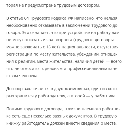
то­рая не преду­смот­ре­на тру­до­вым до­го­во­ром.
В
ста­тье 64
Тру­до­во­го ко­дек­са РФ на­пи­са­но, что не­льзя
необ­ос­но­ван­но отка­зы­вать в за­клю­че­нии тру­до­во­го до­
го­во­ра. Это озна­ча­ет, что при устрой­стве на ра­бо­ту вам
не мо­гут отка­зать из-за воз­рас­та (тру­до­вые до­го­во­ры
мож­но за­клю­чать с 16 лет), на­ци­о­наль­но­сти, от­сут­ствия
реги­стра­ции по ме­сту жи­тель­ства, убе­жде­ний, от­но­ше­
ния к ре­ли­гии, ме­ста жи­тель­ства, на­личия де­тей — всего,
что не от­но­сит­ся к де­ло­вым и про­фес­сио­наль­ным ка­че­
ствам че­ло­ве­ка.
До­го­вор за­клю­ча­ет­ся в двух эк­зем­пля­рах, один из ко­то­
рых хра­нит­ся у ра­бо­то­да­те­ля, а вто­рой — у ра­бот­ни­ка.
По­ми­мо тру­до­во­го до­го­во­ра, в жиз­ни на­ем­ного ра­бот­ни­
ка есть еще несколь­ко важ­ных до­ку­мен­тов. В тру­до­вую
книж­ку ра­бо­то­да­тель дол­жен вне­сти све­де­ния о ме­сте,