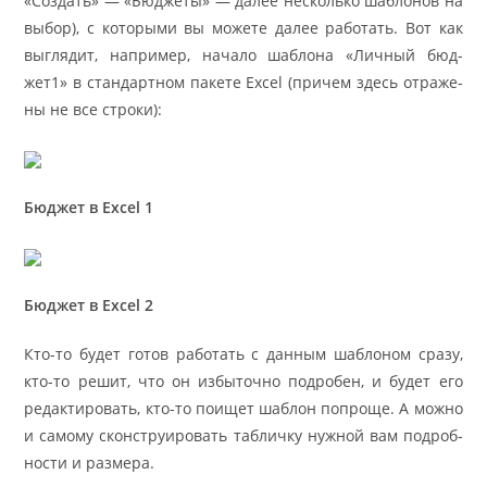
«Соз­дать» — «Бюд­же­ты» — да­лее несколь­ко ша­бло­нов на
вы­бор), с ко­то­ры­ми вы мо­же­те да­лее ра­бо­тать. Вот как
вы­гля­дит, напри­мер, на­ча­ло ша­бло­на «Лич­ный бюд­
жет1» в стан­дарт­ном па­ке­те Ex­cel (причем здесь от­ра­же­
ны не все стро­ки):
Бюд­жет в Ex­cel 1
Бюд­жет в Ex­cel 2
Кто-то бу­дет го­тов ра­бо­тать с дан­ным ша­бло­ном сра­зу,
кто-то ре­шит, что он из­бы­точ­но по­дро­бен, и бу­дет его
ре­дак­ти­ро­вать, кто-то по­и­щет ша­блон по­про­ще. А мож­но
и само­му сконстру­и­ро­вать та­блич­ку нуж­ной вам по­дроб­
но­сти и раз­ме­ра.