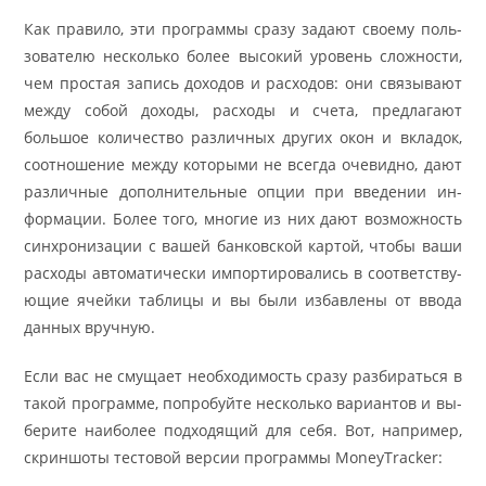
Как пра­ви­ло, эти про­грам­мы сра­зу за­да­ют сво­е­му поль­
зо­ва­те­лю несколь­ко бо­лее вы­со­кий уро­вень слож­но­сти,
чем про­стая за­пись до­хо­дов и рас­хо­дов: они свя­зы­ва­ют
меж­ду со­бой до­хо­ды, рас­хо­ды и сче­та, предла­га­ют
большое ко­ли­че­ство раз­лич­ных дру­гих окон и вкла­док,
со­от­но­ше­ние меж­ду ко­то­ры­ми не все­гда оче­вид­но, да­ют
раз­лич­ные до­пол­ни­тель­ные оп­ции при вве­де­нии ин­
фор­ма­ции. Бо­лее то­го, мно­гие из них да­ют воз­мож­ность
син­хро­ни­за­ции с ва­шей банковской картой, что­бы ва­ши
рас­хо­ды ав­то­ма­ти­че­ски им­пор­ти­ро­ва­лись в со­от­вет­ству­
ю­щие ячей­ки та­бли­цы и вы бы­ли из­бав­ле­ны от вво­да
дан­ных вруч­ную.
Если вас не сму­ща­ет необ­хо­ди­мость сра­зу раз­би­рать­ся в
та­кой про­грам­ме, по­про­буй­те несколь­ко ва­ри­ан­тов и вы­
бе­ри­те наи­бо­лее под­хо­дя­щий для се­бя. Вот, напри­мер,
скрин­шо­ты те­сто­вой вер­сии про­грам­мы MoneyTracker: