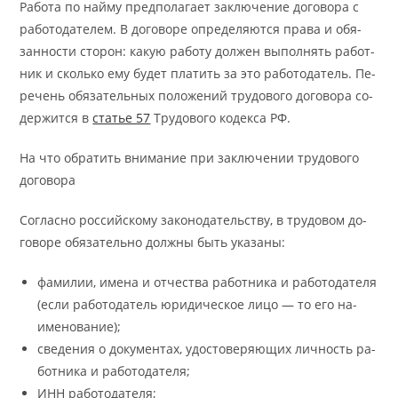
Ра­бо­та по найму пред­по­ла­га­ет за­клю­че­ние до­го­во­ра с
ра­бо­то­да­телем. В до­го­во­ре опре­де­ля­ют­ся пра­ва и обя­
зан­но­сти сто­рон: ка­кую ра­бо­ту дол­жен вы­пол­нять ра­бот­
ник и сколь­ко ему бу­дет пла­тить за это ра­бо­то­да­тель. Пе­
ре­чень обя­за­тель­ных по­ло­же­ний тру­до­во­го до­го­во­ра со­
дер­жит­ся в
ста­тье 57
Тру­до­во­го ко­дек­са РФ.
На что обратить внимание при заключении трудового
договора
Со­глас­но рос­сий­ско­му за­ко­но­да­тель­ству, в тру­до­вом до­
го­во­ре обя­за­тель­но долж­ны быть ука­за­ны:
фа­ми­лии, име­на и от­че­ства ра­бот­ни­ка и ра­бо­то­да­те­ля
(если ра­бо­то­да­тель юри­ди­че­ское лицо — то его на­
имено­ва­ние);
све­де­ния о до­ку­мен­тах, удо­сто­ве­ря­ю­щих лич­ность ра­
бот­ни­ка и ра­бо­то­да­те­ля;
ИНН ра­бо­то­да­те­ля;