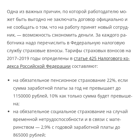
Од­на из важ­ных при­чин, по ко­то­рой ра­бо­то­да­те­лю мо­
жет быть вы­год­но не за­клю­чать до­го­вор офи­ци­аль­но и
не со­об­щать о том, что на ра­бо­ту при­нят но­вый со­труд­
ник, — воз­мож­ность сэко­но­мить день­ги. За каж­до­го ра­
бот­ни­ка на­до пере­чис­лить в Фе­де­раль­ную на­ло­го­вую
служ­бу стра­хо­вые вз­но­сы. Та­ри­фы стра­хо­вых вз­но­сов на
2017–2019 го­ды опре­де­ле­ны в
ста­тье 425 На­ло­го­во­го ко­
дек­са Рос­сий­ской Фе­де­ра­ции
со­став­ляют:
на обя­за­тель­ное пен­сионное стра­хо­ва­ние 22%, если
сум­ма за­ра­бот­ной пла­ты за год не пре­вы­ша­ет до
1150000 ру­блей, 10% как толь­ко сум­ма бу­дет пре­вы­ше­
на;
на обя­за­тель­ное со­ци­аль­ное стра­хо­ва­ние на слу­чай
вре­мен­ной не­тру­до­способ­но­сти и в свя­зи с ма­те­
ринством — 2,9% с го­до­вой за­ра­бот­ной пла­ты до
865000 ру­блей;