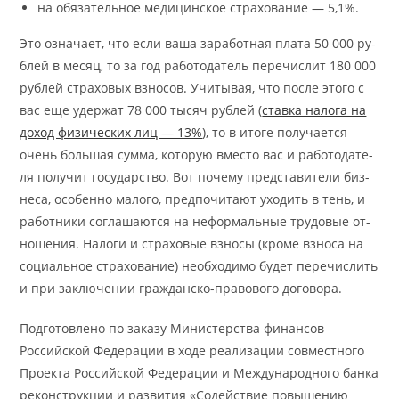
на обя­за­тель­ное ме­ди­цинское стра­хо­ва­ние — 5,1%.
Это озна­ча­ет, что если ва­ша за­ра­бот­ная пла­та 50 000 ру­
блей в ме­сяц, то за год ра­бо­то­да­тель пере­чис­лит 180 000
ру­блей стра­хо­вых вз­но­сов. Учи­ты­вая, что по­сле это­го с
вас еще удер­жат 78 000 ты­сяч ру­блей (
став­ка на­ло­га на
до­ход фи­зи­че­ских лиц — 13%
), то в ито­ге по­лу­ча­ет­ся
очень большая сум­ма, ко­то­рую вме­сто вас и ра­бо­то­да­те­
ля по­лу­чит го­су­дар­ство. Вот по­че­му пред­ста­ви­те­ли биз­
не­са, осо­бен­но ма­ло­го, пред­по­чи­та­ют ухо­дить в тень, и
ра­бот­ни­ки со­гла­ша­ют­ся на не­фор­маль­ные тру­до­вые от­
но­ше­ния. На­ло­ги и стра­хо­вые вз­но­сы (кро­ме вз­но­са на
со­ци­аль­ное стра­хо­ва­ние) необ­хо­ди­мо бу­дет пере­чис­лить
и при за­клю­че­нии гра­жданско-пра­во­во­го до­го­во­ра.
Подготовлено по заказу Министерства финансов
Российской Федерации в ходе реализации совместного
Проекта Российской Федерации и Международного банка
реконструкции и развития «Содействие повышению