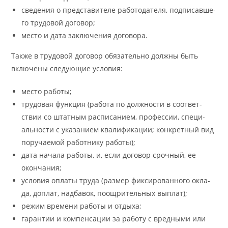
све­де­ния о пред­ста­ви­теле ра­бо­то­да­те­ля, под­пи­сав­ше­
го тру­до­вой до­го­вор;
ме­сто и да­та за­клю­че­ния до­го­во­ра.
Так­же в тру­до­вой до­го­вор обя­за­тель­но долж­ны быть
вклю­че­ны сле­ду­ю­щие усло­вия:
ме­сто ра­бо­ты;
тру­до­вая функ­ция (ра­бо­та по долж­но­сти в со­от­вет­
ствии со штат­ным рас­пи­са­ни­ем, про­фес­сии, спе­ци­
аль­но­сти с ука­за­ни­ем ква­ли­фи­ка­ции; кон­крет­ный вид
по­ру­ча­е­мой ра­бот­ни­ку ра­бо­ты);
да­та на­ча­ла ра­бо­ты, и, если до­го­вор сроч­ный, ее
окон­ча­ния;
усло­вия опла­ты тру­да (раз­мер фик­си­ро­ван­но­го окла­
да, до­плат, над­ба­вок, по­ощри­тель­ных выплат);
ре­жим вре­ме­ни ра­бо­ты и отды­ха;
га­ран­тии и компен­са­ции за ра­бо­ту с вред­ны­ми или