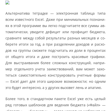
Альтер­на­ти­ва тет­рад­ке — элек­трон­ная та­бли­ца ти­па
всем из­вестно­го Ex­cel. Да­же при ми­ни­маль­ных по­зна­ни­
ях в этой про­грам­ме вы лег­ко под­счи­та­е­те все сум­мы ав­
то­ма­ти­че­ски, уви­ди­те де­фи­цит или про­фи­цит бюд­же­та,
срав­ни­те меж­ду со­бой ре­зульта­ты разных ме­ся­цев и со­
бе­ре­те ито­ги за год, а при раз­де­ле­нии до­хо­дов и рас­хо­
дов на груп­пы смо­же­те под­счи­тать их до­ли в про­цен­тах
от об­ще­го ито­га и да­же по­строить кра­си­вые гра­фи­ки.
Для вы­стра­и­ва­ния бо­лее слож­ных конструк­ций, напри­
мер отдель­но­го уче­та за­им­ство­ва­ний, вам мо­жет за­хо­
теть­ся само­сто­я­тель­но констру­и­ро­вать учет­ные фор­мы
— Ex­cel да­ет для это­го ши­ро­кие воз­мож­но­сти; но од­ним
это бу­дет ин­терес­но, а у дру­гих вы­зо­вет лень и апа­тию.
Бо­лее то­го, в стан­дарт­ном па­ке­те Ex­cel уже есть це­лый
ряд го­то­вых ша­бло­нов для ве­де­ния бюд­же­та («Файл» —