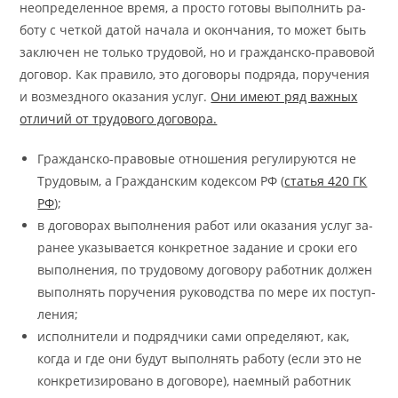
неопре­де­лен­ное вре­мя, а про­сто го­то­вы вы­пол­нить ра­
бо­ту с чет­кой да­той на­ча­ла и окон­ча­ния, то мо­жет быть
за­клю­чен не толь­ко тру­до­вой, но и гра­жданско-пра­во­вой
до­го­вор. Как пра­ви­ло, это до­го­во­ры под­ря­да, по­ру­че­ния
и воз­мездно­го ока­за­ния услуг.
Они име­ют ряд важ­ных
от­ли­чий от тру­до­во­го до­го­во­ра.
Гра­жданско-пра­во­вые от­но­ше­ния ре­гу­ли­ру­ют­ся не
Тру­до­вым, а Гра­жданским ко­дек­сом РФ (
ста­тья 420 ГК
РФ
);
в до­го­во­рах вы­пол­не­ния ра­бот или ока­за­ния услуг за­
ра­нее ука­зы­ва­ет­ся кон­крет­ное за­да­ние и сро­ки его
вы­пол­не­ния, по тру­до­во­му до­го­во­ру ра­бот­ник дол­жен
вы­пол­нять по­ру­че­ния ру­ко­водства по ме­ре их по­ступ­
ле­ния;
ис­пол­ни­те­ли и под­ряд­чи­ки са­ми опре­де­ля­ют, как,
когда и где они бу­дут вы­пол­нять ра­бо­ту (если это не
кон­кре­ти­зи­ро­ва­но в до­го­во­ре), на­ем­ный ра­бот­ник