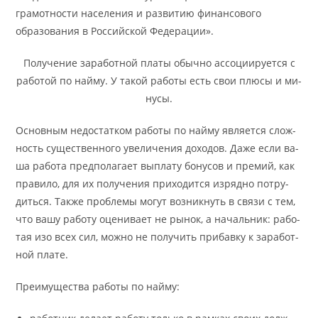
грамотности населения и развитию финансового
образования в Российской Федерации».
По­лу­че­ние за­ра­бот­ной пла­ты обыч­но ассо­ци­и­ру­ет­ся с
ра­бо­той по найму. У та­кой ра­бо­ты есть свои плю­сы и ми­
ну­сы.
Ос­нов­ным недо­стат­ком ра­бо­ты по найму яв­ляет­ся слож­
ность су­ще­ствен­но­го уве­ли­че­ния до­хо­дов. Да­же если ва­
ша ра­бо­та пред­по­ла­га­ет выпла­ту бо­ну­сов и пре­мий, как
пра­ви­ло, для их по­лу­че­ния при­хо­дит­ся из­ряд­но по­тру­
дить­ся. Так­же пробле­мы мо­гут воз­ник­нуть в свя­зи с тем,
что ва­шу ра­бо­ту оце­ни­ва­ет не ры­нок, а на­чаль­ник: ра­бо­
тая изо всех сил, мож­но не по­лу­чить при­бав­ку к за­ра­бот­
ной пла­те.
Пре­иму­ще­ства ра­бо­ты по найму: