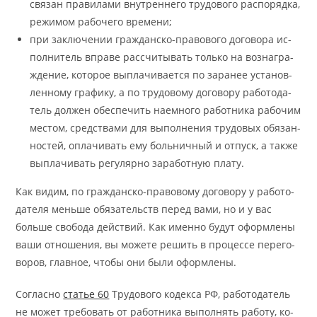
свя­зан пра­ви­ла­ми вну­трен­не­го тру­до­во­го рас­по­ряд­ка,
ре­жи­мом ра­бо­че­го вре­ме­ни;
при за­клю­че­нии гра­жданско-пра­во­во­го до­го­во­ра ис­
пол­ни­тель впра­ве рас­счи­ты­вать толь­ко на воз­на­гра­
жде­ние, ко­то­рое выпла­чи­ва­ет­ся по за­ра­нее уста­нов­
лен­но­му гра­фи­ку, а по тру­до­во­му до­го­во­ру ра­бо­то­да­
тель дол­жен обес­пе­чить на­ем­ного ра­бот­ни­ка ра­бо­чим
ме­стом, сред­ства­ми для вы­пол­не­ния тру­до­вых обя­зан­
но­стей, опла­чи­вать ему боль­нич­ный и отпуск, а так­же
выпла­чи­вать ре­гу­ляр­но за­ра­бот­ную пла­ту.
Как ви­дим, по гра­жданско-пра­во­во­му до­го­во­ру у ра­бо­то­
да­те­ля мень­ше обя­за­тельств перед ва­ми, но и у вас
больше сво­бо­да дей­ствий. Как имен­но бу­дут оформ­ле­ны
ва­ши от­но­ше­ния, вы мо­же­те ре­шить в про­цес­се пере­го­
во­ров, глав­ное, что­бы они бы­ли оформ­ле­ны.
Со­глас­но
ста­тье 60
Тру­до­во­го ко­дек­са РФ, ра­бо­то­да­тель
не мо­жет тре­бо­вать от ра­бот­ни­ка вы­пол­нять ра­бо­ту, ко­