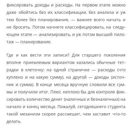
фик­си­ро­вать до­хо­ды и рас­хо­ды. На пер­вом эта­пе мож­но
да­же обой­тись без их клас­си­фи­ка­ции, без ана­ли­за и уж
тем бо­лее без пла­ни­ро­ва­ния, — важ­нее всего на­чать и
не бро­сить. По­том на­чне­те клас­си­фи­ци­ро­вать, на сле­ду­
ю­щем эта­пе — ана­ли­зи­ро­вать, и уж по­том выс­ший пи­ло­
таж — пла­ни­ро­ва­ние.
Где и как ве­сти эти за­пи­си? Для стар­ше­го по­ко­ле­ния
впол­не при­ем­ле­мым ва­ри­ан­том ка­за­лись обыч­ные тет­
рад­ки в кле­точ­ку: на од­ной стра­нич­ке — рас­хо­ды (что
куп­ле­но и на ка­кую сум­му), на дру­гой — до­хо­ды (ис­точ­
ник и сум­ма). В кон­це ме­ся­ца вруч­ную сло­жи­ли все сум­
мы и по­лу­чи­ли итог. Плюс не­пло­хо бы для контро­ля фик­
си­ро­вать ко­ли­че­ство де­нег (на­лич­ных и без­на­лич­ных) на
на­ча­ло и ко­нец ме­ся­ца. По­жа­луй, сего­дняш­не­го сту­ден­та
та­кой ме­ха­низм ско­рее рассме­шит, чем за­ста­вит что-то
де­лать.