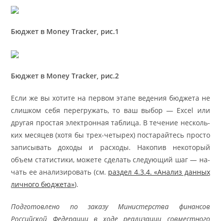
Бюд­жет в Money Tracker, рис.1
Бюд­жет в Money Tracker, рис.2
Если же вы хо­ти­те на пер­вом эта­пе ве­де­ния бюд­же­та не
слиш­ком се­бя пере­гру­жать, то ваш вы­бор — Ex­cel или
дру­гая про­стая элек­трон­ная та­бли­ца. В тече­ние несколь­
ких ме­ся­цев (хо­тя бы трех-четырех) по­ста­райтесь про­сто
за­пи­сы­вать до­хо­ды и рас­хо­ды. На­ко­пив не­ко­то­рый
объем ста­ти­сти­ки, мо­же­те сде­лать сле­ду­ю­щий шаг — на­
чать ее ана­ли­зи­ро­вать (см.
раз­дел 4.3.4. «Ана­лиз дан­ных
лич­но­го бюд­же­та»
).
Подготовлено по заказу Министерства финансов
Российской Федерации в ходе реализации совместного