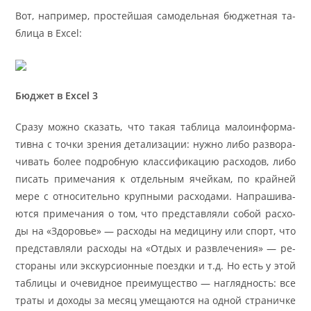
Вот, напри­мер, про­стей­шая само­дель­ная бюд­жет­ная та­
бли­ца в Ex­cel:
Бюд­жет в Ex­cel 3
Сра­зу мож­но ска­зать, что та­кая та­бли­ца ма­ло­ин­фор­ма­
тив­на с точ­ки зре­ния де­та­ли­за­ции: нуж­но ли­бо раз­во­ра­
чи­вать бо­лее по­дроб­ную клас­си­фи­ка­цию рас­хо­дов, ли­бо
пи­сать при­ме­ча­ния к отдель­ным ячей­кам, по крайней
ме­ре с от­но­си­тель­но круп­ны­ми рас­хо­да­ми. На­пра­ши­ва­
ют­ся при­ме­ча­ния о том, что пред­став­ля­ли со­бой рас­хо­
ды на «Здо­ро­вье» — рас­хо­ды на ме­ди­ци­ну или спорт, что
пред­став­ля­ли рас­хо­ды на «От­дых и раз­вле­че­ния» — ре­
сто­ра­ны или экс­кур­сион­ные поезд­ки и т.д. Но есть у этой
та­бли­цы и оче­вид­ное пре­иму­ще­ство — на­гляд­ность: все
тра­ты и до­хо­ды за ме­сяц уме­ща­ют­ся на од­ной стра­нич­ке