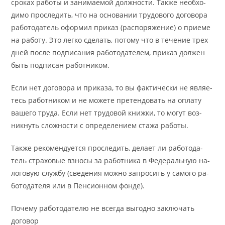
сро­ках ра­бо­ты и за­ни­ма­е­мой долж­но­сти. Так­же необ­хо­
ди­мо про­сле­дить, что на осно­ва­нии тру­до­во­го до­го­во­ра
ра­бо­то­да­тель офор­мил при­каз (рас­по­ря­же­ние) о при­е­ме
на ра­бо­ту. Это лег­ко сде­лать, по­то­му что в тече­ние трех
дней по­сле под­пи­са­ния ра­бо­то­да­телем, при­каз дол­жен
быть под­пи­сан ра­бот­ни­ком.
Если нет до­го­во­ра и при­ка­за, то вы фак­ти­че­ски не яв­ляе­
тесь ра­бот­ни­ком и не мо­же­те пре­тен­до­вать на опла­ту
ва­ше­го тру­да. Если нет тру­до­вой книж­ки, то мо­гут воз­
ник­нуть слож­но­сти с опре­де­ле­ни­ем ста­жа ра­бо­ты.
Так­же ре­ко­мен­ду­ет­ся про­сле­дить, де­ла­ет ли ра­бо­то­да­
тель стра­хо­вые вз­но­сы за ра­бот­ни­ка в Фе­де­раль­ную на­
ло­го­вую служ­бу (све­де­ния мож­но запро­сить у само­го ра­
бо­то­да­те­ля или в Пен­сион­ном фон­де).
Почему работодателю не всегда выгодно заключать
договор