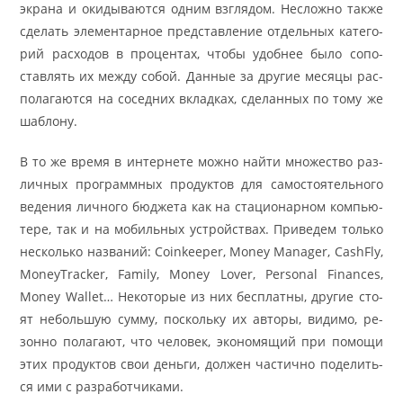
экра­на и оки­ды­ва­ют­ся од­ним вз­гля­дом. Не­слож­но так­же
сде­лать эле­мен­тар­ное пред­став­ле­ние отдель­ных ка­те­го­
рий рас­хо­дов в про­цен­тах, что­бы удоб­нее бы­ло со­по­
став­лять их меж­ду со­бой. Дан­ные за дру­гие ме­ся­цы рас­
по­ла­га­ют­ся на со­сед­них вклад­ках, сде­лан­ных по то­му же
ша­бло­ну.
В то же вре­мя в ин­тер­не­те мож­но найти мно­же­ство раз­
лич­ных про­грамм­ных про­дук­тов для само­сто­я­тель­но­го
ве­де­ния лич­но­го бюд­же­та как на ста­ци­о­нар­ном компью­
тере, так и на мо­биль­ных устрой­ствах. При­ве­дем толь­ко
несколь­ко на­зва­ний: Coin­keeper, Money Man­ager, CashFly,
MoneyTracker, Fam­ily, Money Lover, Per­sonal Fin­ances,
Money Wal­let… Не­ко­то­рые из них бес­плат­ны, дру­гие сто­
ят не­большую сум­му, по­сколь­ку их ав­то­ры, ви­ди­мо, ре­
зон­но по­ла­га­ют, что че­ло­век, эко­но­мя­щий при по­мо­щи
этих про­дук­тов свои день­ги, дол­жен ча­стич­но по­де­лить­
ся ими с раз­ра­бот­чи­ка­ми.