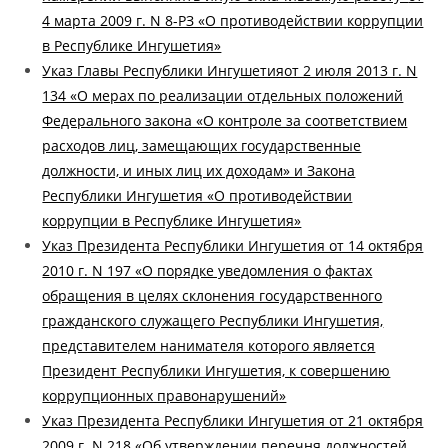
4 марта 2009 г. N 8-РЗ «О противодействии коррупции
в Республике Ингушетия»
Указ Главы Республики Ингушетияот 2 июля 2013 г. N
134 «О мерах по реализации отдельных положений
Федерального закона «О контроле за соответствием
расходов лиц, замещающих государственные
должности, и иных лиц их доходам» и Закона
Республики Ингушетия «О противодействии
коррупции в Республике Ингушетия»
Указ Президента Республики Ингушетия от 14 октября
2010 г. N 197 «О порядке уведомления о фактах
обращения в целях склонения государственного
гражданского служащего Республики Ингушетия,
представителем нанимателя которого является
Президент Республики Ингушетия, к совершению
коррупционных правонарушений»
Указ Президента Республики Ингушетия от 21 октября
2009 г. N 218 «Об утверждении перечня должностей