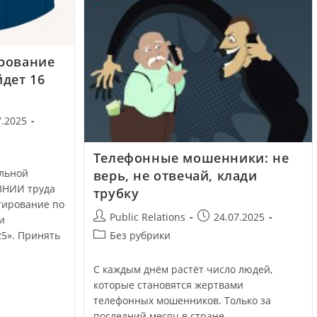
ирование
йдет 16
7.2025
Телефонные мошенники: не
альной
верь, не отвечай, клади
ВНИИ труда
трубку
тирование по
Public Relations
24.07.2025
и
Без рубрики
25». Принять
С каждым днём растёт число людей,
которые становятся жертвами
телефонных мошенников. Только за
последний месяц в стране