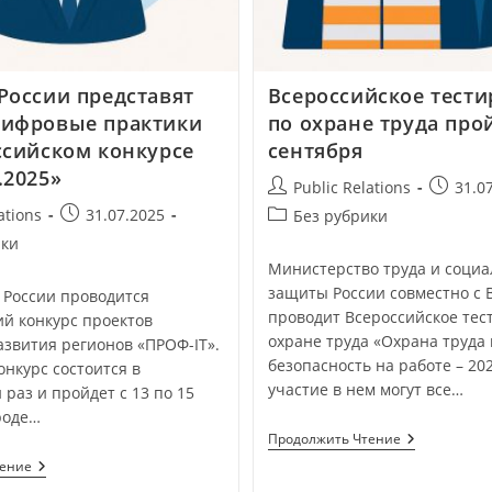
России представят
Всероссийское тест
ифровые практики
по охране труда про
ссийском конкурсе
сентября
.2025»
Public Relations
31.0
ations
31.07.2025
Без рубрики
ики
Министерство труда и соци
защиты России совместно с 
в России проводится
проводит Всероссийское тес
ий конкурс проектов
охране труда «Охрана труда 
звития регионов «ПРОФ-IT».
безопасность на работе – 20
конкурс состоится в
участие в нем могут все…
раз и пройдет с 13 по 15
роде…
Продолжить Чтение
тение