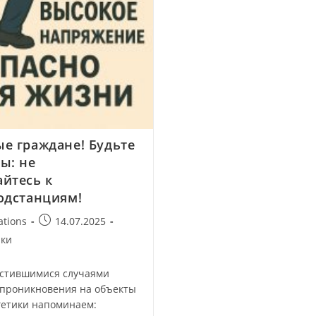
е граждане! Будьте
ы: не
йтесь к
одстанциям!
ations
14.07.2025
ики
частившимися случаями
 проникновения на объекты
гетики напоминаем: