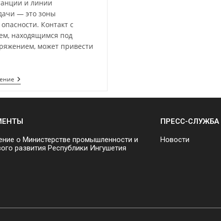
танции и линии
дачи — это зоны
опасности. Контакт с
ем, находящимся под
ряжением, может привести
тение
МЕНТЫ
ПРЕСС-СЛУЖБА
ние о Министерстве промышленности и
Новости
ого развития Республики Ингушетия