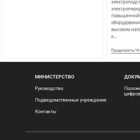
электроподс
электропере
повышенной 
оборудовани
высоким нап
к…
Продолжить Ч
МИНИСТЕРСТВО
ДОКУ
Руководство
Положе
цифров
Подведомственные учреждения
Контакты