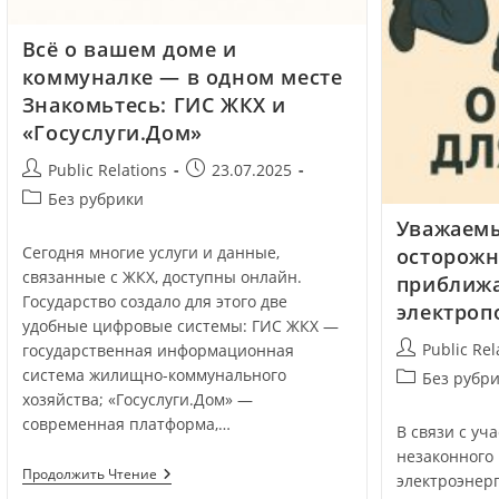
Всё о вашем доме и
коммуналке — в одном месте
Знакомьтесь: ГИС ЖКХ и
«Госуслуги.Дом»
Public Relations
23.07.2025
Без рубрики
Уважаемы
Сегодня многие услуги и данные,
осторожн
связанные с ЖКХ, доступны онлайн.
приближа
Государство создало для этого две
электроп
удобные цифровые системы: ГИС ЖКХ —
Public Rel
государственная информационная
система жилищно-коммунального
Без рубр
хозяйства; «Госуслуги.Дом» —
современная платформа,…
В связи с у
незаконного
Продолжить Чтение
электроэнер