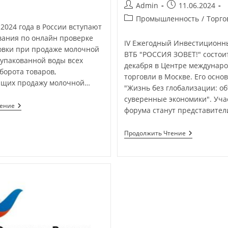
Admin
11.06.2024
Промышленность
/
Торго
 2024 года в России вступают
вания по онлайн проверке
IV Ежегодный Инвестиционн
овки при продаже молочной
ВТБ "РОССИЯ ЗОВЕТ!" состоит
 упакованной воды всех
декабря в Центре междунар
борота товаров,
торговли в Москве. Его осно
ющих продажу молочной…
"Жизнь без глобализации: о
суверенные экономики". Уч
тение
форума станут представител
Продолжить Чтение