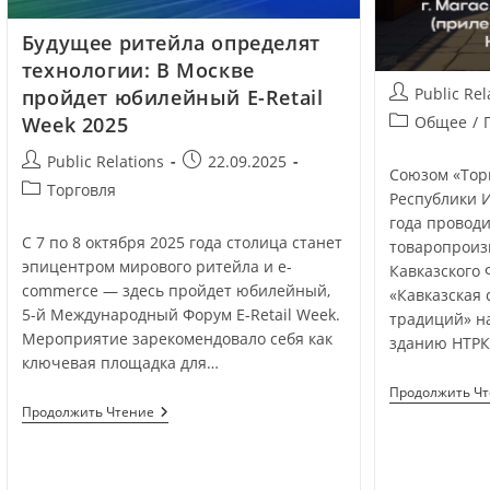
Будущее ритейла определят
технологии: В Москве
Public Rel
пройдет юбилейный E-Retail
Week 2025
Общее
/
Public Relations
22.09.2025
Союзом «Тор
Торговля
Республики 
года провод
С 7 по 8 октября 2025 года столица станет
товаропроиз
эпицентром мирового ритейла и e-
Кавказского 
commerce — здесь пройдет юбилейный,
«Кавказская 
5-й Международный Форум E-Retail Week.
традиций» н
Мероприятие зарекомендовало себя как
зданию НТРК
ключевая площадка для…
Продолжить Ч
Продолжить Чтение