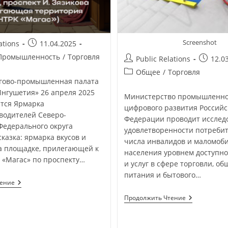
Screenshot
ations
11.04.2025
Промышленность
/
Торговля
Public Relations
12.0
Общее
/
Торговля
гово-промышленная палата
Ингушетия» 26 апреля 2025
Министерство промышленно
ится Ярмарка
цифрового развития Российс
водителей Северо-
Федерации проводит исслед
Федерального округа
удовлетворенности потребит
сказка: ярмарка вкусов и
числа инвалидов и маломоб
а площадке, прилегающей к
населения уровнем доступно
 «Магас» по проспекту…
и услуг в сфере торговли, о
питания и бытового…
тение
Продолжить Чтение