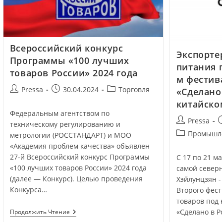
Всероссийский конкурс
Экспорте
Программы «100 лучших
питания 
товаров России» 2024 года
м фестив
Pressa
30.04.2024
Торговля
«Сделано
китайско
Федеральным агентством по
Pressa
техническому регулированию и
Промышл
метрологии (РОССТАНДАРТ) и МОО
«Академия проблем качества» объявлен
27-й Всероссийский конкурс Программы
С 17 по 21 м
«100 лучших товаров России» 2024 года
самой север
(далее — Конкурс). Целью проведения
Хэйлунцзян -
Конкурса…
Второго фес
товаров под
«Сделано в 
Продолжить Чтение