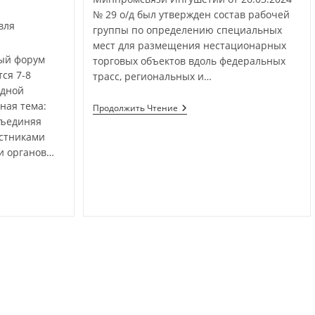
№ 29 о/д был утвержден состав рабочей
вля
группы по определению специальных
мест для размещения нестационарных
ый форум
торговых объектов вдоль федеральных
ся 7-8
трасс, региональных и…
одной
вная тема:
Продолжить Чтение
бъединяя
астниками
и органов…