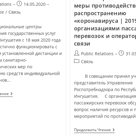
ations
14.05.2020
меры противодейст
ее
/
Связь
распространению
«коронавируса | 201
иональные центры
организациями пасс
ия государственных услуг
перевозок и операт
нгушетия с 18 мая 2020 года
связи
стично функционировать с
 установленной дистанции и
Public Relations
31.0
 санитарно-
Связь
ических мер по
ию средств индивидуальной
В совещании принял уча
анов…
представитель Управления
Роспотребнадзора по Респуб
тение
Ингушетия. С организаци
пассажирских перевозок обс
вопрос наличия ресурсов и
мероприятий по противоде
Продолжить Чтение