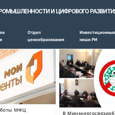
РОМЫШЛЕННОСТИ И ЦИФРОВОГО РАЗВИТИ
тов
ое
Отдел
Инвестиционны
е
ценообразования
ниши РИ
аботы МФЦ
В Минэнергосвязиоб