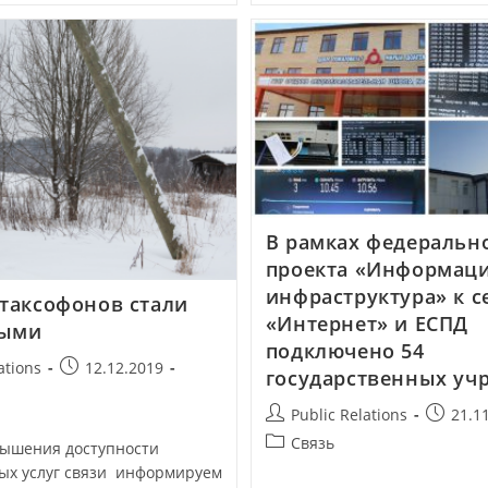
В рамках федеральн
проекта «Информац
инфраструктура» к с
 таксофонов стали
«Интернет» и ЕСПД
ными
подключено 54
ations
12.12.2019
государственных уч
Public Relations
21.1
Связь
вышения доступности
ых услуг связи информируем