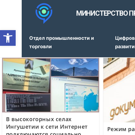
МИНИСТЕРСТВО П
Открыть панель инструмен
Отдел промышленности и
Цифров
торговли
развити
В высокогорных селах
Ингушетии к сети Интернет
Режим р
подключаются социально