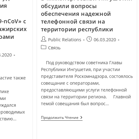
вия
обсудили вопросы
обеспечения надежной
9-nCoV» с
телефонной связи на
ажирских
территории республики
орами
Public Relations
06.03.2020
Связь
3.2020
Под руководством советника Главы
Республики Ингушетия, при участии
представителя Роскомнадзора, состоялось
стие также
совещание с операторами,
предоставляющими услуги телефонной
лике
связи на территории региона. Главной
ями
темой совещания был вопрос…
уждался
 проводимых
Продолжить Чтение
йствию…