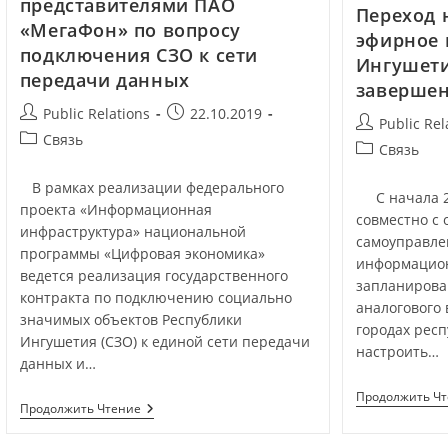
представителями ПАО
Переход 
«МегаФон» по вопросу
эфирное 
подключения СЗО к сети
Ингушет
передачи данных
заверше
Public Relations
22.10.2019
Public Rel
Связь
Связь
В рамках реализации федерального
С начала 20
проекта «Информационная
совместно с 
инфраструктура» национальной
самоуправле
программы «Цифровая экономика»
информацион
ведется реализация государственного
запланиров
контракта по подключению социально
аналогового 
значимых объектов Республики
городах рес
Ингушетия (СЗО) к единой сети передачи
настроить…
данных и…
Продолжить Ч
Продолжить Чтение