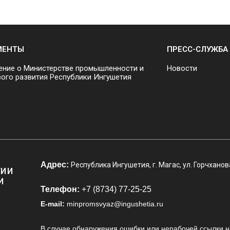
МЕНТЫ
ПРЕСС-СЛУЖБА
ние о Министерстве промышленности и
Новости
ого развития Республики Ингушетия
Адрес:
Республика Ингушетия, г. Магас, ул. Горчханов
И И
И
Телефон:
+7 (8734) 77-25-25
E-mail:
minpromsvyaz@ingushetia.ru
В случае обнаружения ошибки или нерабочей ссылки н