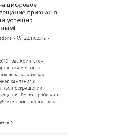
на цифровое
вещание признан в
ии успешно
нным!
ations
22.10.2019
19 года Комитетом
органами местного
ния велась активная
ная кампания о
анном прекращении
вещания. Во всех районах и
публики помогали жителям
тение