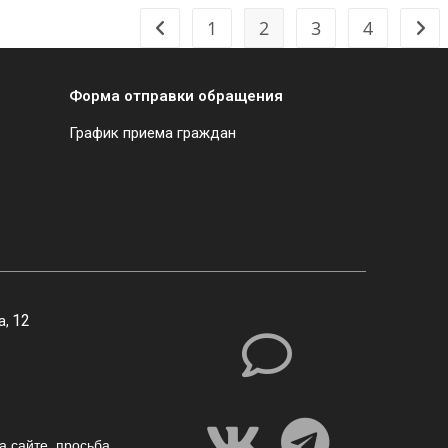
1
2
3
4
Форма отправки обращения
График приема граждан
12
а,
а сайте,
просьба