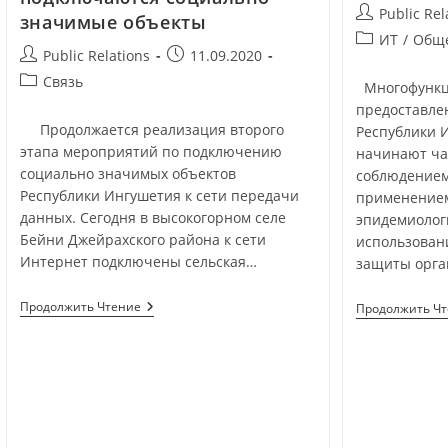
Public Rel
значимые объекты
ИТ
/
Общ
Public Relations
11.09.2020
Связь
Многофункц
предоставлен
Продолжается реализация второго
Республики И
этапа мероприятий по подключению
начинают ча
социально значимых объектов
соблюдением
Республики Ингушетия к сети передачи
применением
данных. Сегодня в высокогорном селе
эпидемиолог
Бейни Джейрахского района к сети
использован
Интернет подключены сельская…
защиты орг
Продолжить Чтение
Продолжить Ч