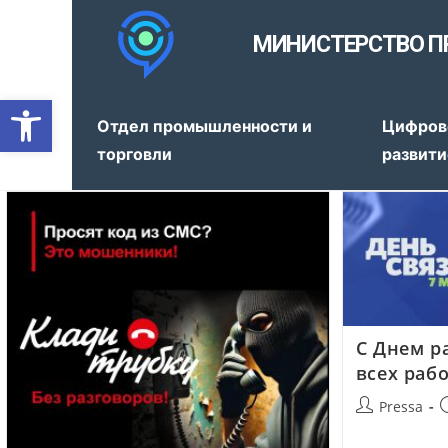
МИНИСТЕРСТВО П
Открыть панель инструмен
Отдел промышленности и
Цифров
торговли
развити
С Днем р
всех раб
Pressa