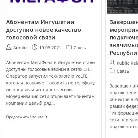
Абонентам Ингушетии
Завершен
доступно новое качество
мероприя
голосовой связи
подключ
значимых
Admin
19.03.2021
Связь
Республи
Абонентам МегаФона в Ингушетии стали
Public Rel
доступны голосовые звонки в сетях LTE.
Связь
Оператор запустил технологию VoLTE,
которая позволяет говорить по телефону,
Завершен вт
не прерывая интернет-сессии.
подключению
Модернизация сети открывает клиентам
объектов в Р
компании целый ряд…
рамках феде
"Информацио
Продолжить Чтение
сети передач
подключатся