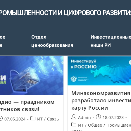
РОМЫШЛЕННОСТИ И ЦИФРОВОГО РАЗВИТИ
тов
ое
Отдел
Инвестиционны
е
ценообразования
ниши РИ
Минэкономразвития
разработало инвест
адио — праздником
карту России
отников связи!
Admin
18.07.2023
07.05.2024
ИТ
/
Связь
ИТ
/
Общее
/
Промышлен