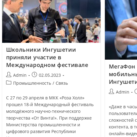
Школьники Ингушетии
приняли участие в
Международном фестивале
МегаФон 
мобильны
Admin
02.05.2023
Ингушет
Промышленность
/
Связь
Admin
С 27 по 29 апреля в МКК «Роза Холл»
прошел 18-й Международный фестиваль
«Даже в час
молодёжного научно-технического
пользовател
творчества «От Винта!». При поддержке
сложностей с
Министерства промышленности и
контента, в 
цифрового развития Республики
онлайн-виде