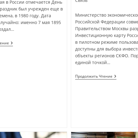
Связь
ая в России отмечается День
праздник был учрежден еще в
Министерство экономическо
емена, в 1980 году. Дата
Российской Федерации совме
лучайно: именно 7 мая 1895
Правительством Москвы раз
оздал…
Инвестиционную карту Росси
в пилотном режиме пользов
тение
доступны для выбора инвес
объекты регионов СКФО. Пор
единой точкой…
Продолжить Чтение