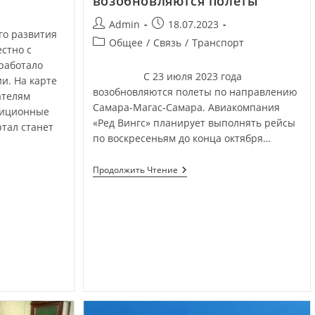
возобновляются полеты
Admin
18.07.2023
го развития
Общее
/
Связь
/
Транспорт
стно с
работало
С 23 июля 2023 года
и. На карте
возобновляются полеты по направлению
ателям
Самара-Магас-Самара. Авиакомпания
тиционные
«Ред Вингс» планирует выполнять рейсы
тал станет
по воскресеньям до конца октября…
Продолжить Чтение