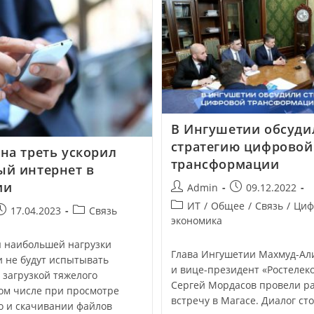
В Ингушетии обсуди
стратегию цифровой
на треть ускорил
трансформации
й интернет в
ии
Admin
09.12.2022
ИТ
/
Общее
/
Связь
/
Циф
17.04.2023
Связь
экономика
ы наибольшей нагрузки
Глава Ингушетии Махмуд-Ал
и не будут испытывать
и вице-президент «Ростелек
 загрузкой тяжелого
Сергей Мордасов провели р
том числе при просмотре
встречу в Магасе. Диалог ст
о и скачивании файлов