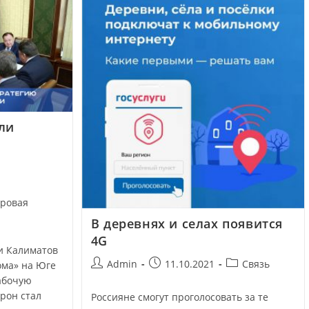
ли
ровая
В деревнях и селах появится
4G
и Калиматов
Admin
11.10.2021
Связь
ома» на Юге
абочую
орон стал
Россияне смогут проголосовать за те