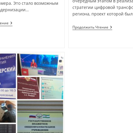
очередным этапом в реализ
змера. Это стало возможным
стратегии цифровой трансф
одернизации…
региона, проект которой бы
тение
Продолжить Чтение