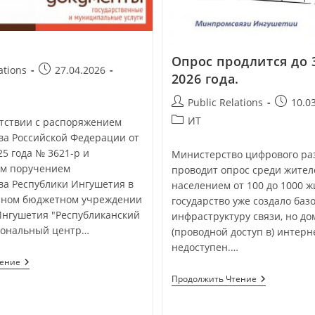
Опрос продлится до 
ations
27.04.2026
2026 года.
Public Relations
10.0
ИТ
твии с распоряжением
ва Российской Федерации от
25 года № 3621-р и
Министерство цифрового ра
м поручением
проводит опрос среди жителе
ва Республики Ингушетия в
населением от 100 до 1000 ж
нном бюджетном учреждении
государство уже создало баз
Ингушетия "Республиканский
инфраструктуру связи, но д
иональный центр…
(проводной доступ в) интерн
недоступен.…
тение
Продолжить Чтение