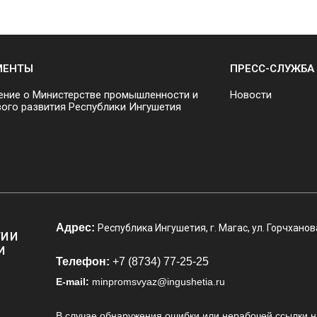
МЕНТЫ
ПРЕСС-СЛУЖБА
ние о Министерстве промышленности и
Новости
ого развития Республики Ингушетия
Адрес:
Республика Ингушетия, г. Магас, ул. Горчханов
И И
И
Телефон:
+7 (8734) 77-25-25
E-mail:
minpromsvyaz@ingushetia.ru
В случае обнаружения ошибки или нерабочей ссылки н