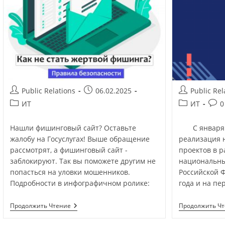
Public Relations
06.02.2025
Public Rel
ИТ
ИТ
0
Нашли фишинговый сайт? Оставьте
С января 20
жалобу на Госуслугах! Выше обращение
реализация 
рассмотрят, а фишинговый сайт -
проектов в 
заблокируют. Так вы поможете другим не
национальны
попасться на уловки мошенников.
Российской 
Подробности в инфографичном ролике:
года и на пе
Продолжить Чтение
Продолжить Ч