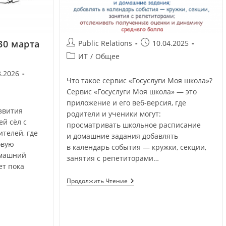
30 марта
Public Relations
10.04.2025
ИТ
/
Общее
3.2026
Что такое сервис «Госуслуги Моя школа»?
Сервис «Госуслуги Моя школа» — это
приложение и его веб-версия, где
звития
родители и ученики могут:
й сёл с
просматривать школьное расписание
ителей, где
и домашние задания добавлять
овую
в календарь события — кружки, секции,
омашний
занятия с репетиторами…
ет пока
Продолжить Чтение