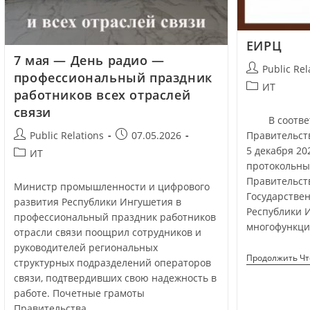
ЕИРЦ
7 мая — День радио —
Public Rel
профессиональный праздник
ИТ
работников всех отраслей
связи
В соответс
Правительст
Public Relations
07.05.2026
5 декабря 20
ИТ
протокольны
Правительст
Министр промышленности и цифрового
Государстве
развития Республики Ингушетия в
Республики 
профессиональный праздник работников
многофункц
отрасли связи поощрил сотрудников и
руководителей региональных
Продолжить Ч
структурных подразделений операторов
связи, подтвердивших свою надежность в
работе. Почетные грамоты
Правительства…