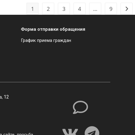
1
2
3
4
…
9
Форма отправки обращения
График приема граждан
12
а,
а сайте,
просьба