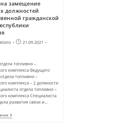
 на замещение
х должностей
твенной гражданской
еспублики
ия
ations
21.09.2021
а
отдела топливно –
кого комплекса Ведущего
отдела топливно –
ого комплекса – 2 должности
циалиста отдела топливно –
кого комплекса Специалиста
дела развития связи и…
тение