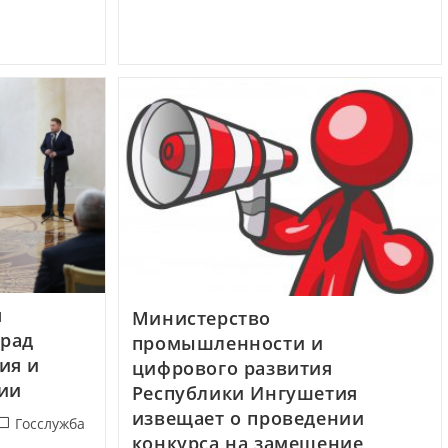
я
Министерство
град
промышленности и
ия и
цифрового развития
ии
Республики Ингушетия
извещает о проведении
Госслужба
конкурса на замещение