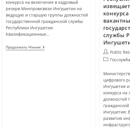
конкурса на включение в кадровый
извещает
резерв Минпромсвязи Ингушетии на
конкурса
ведущую и старшую группы должностей
вакантны
государственной гражданской службы
государс
Республики Ингушетия:
Квалификационные…
службы Р
Ингушет
Продолжить Чтение
Public Rel
Госслужб
Министерств
цифрового р
Ингушетия и
конкурса на
должностей 
гражданской
Ингушетия: 
развития и
инфраструкт