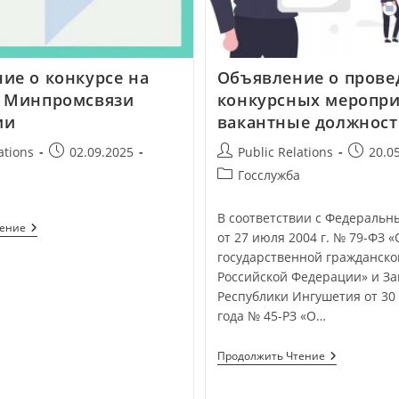
ие о конкурсе на
Объявление о прове
и Минпромсвязи
конкурсных меропри
ии
вакантные должност
ations
02.09.2025
Public Relations
20.0
а
Госслужба
В соответствии с Федеральн
тение
от 27 июля 2004 г. № 79-ФЗ «
государственной гражданско
Российской Федерации» и З
Республики Ингушетия от 30
года № 45-РЗ «О…
Продолжить Чтение