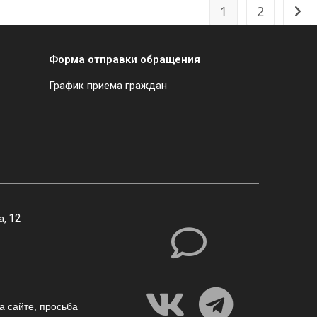
1
2
Форма отправки обращения
График приема граждан
12
а,
а сайте,
просьба