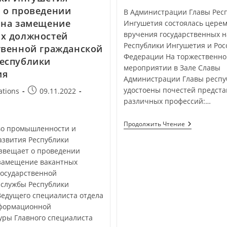
 о проведении
В Администрации Главы Рес
 на замещение
Ингушетия состоялась цере
вручения государственных н
х должностей
Республики Ингушетия и Рос
твенной гражданской
Федерации На торжественн
еспублики
мероприятии в Зале Славы
ия
Администрации Главы респу
удостоены почестей предста
ations
09.11.2022
различных профессий:…
а
Продолжить Чтение
о промышленности и
азвития Республики
звещает о проведении
 замещение вакантных
государственной
 службы Республики
Ведущего специалиста отдела
нформационной
уры Главного специалиста