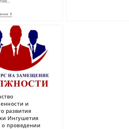
ития…
тение
рство
енности и
о развития
ки Ингушетия
 о проведении