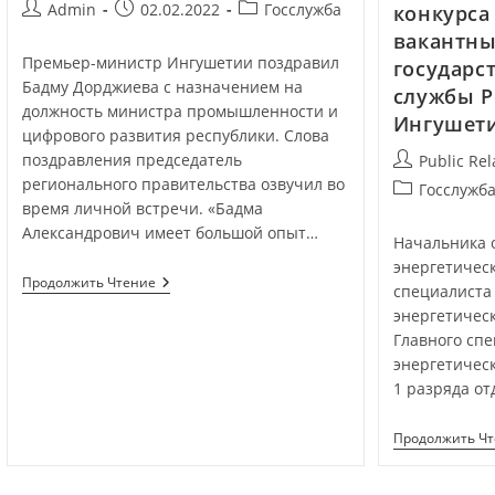
Admin
02.02.2022
Госслужба
конкурса
вакантны
Премьер-министр Ингушетии поздравил
государс
Бадму Дорджиева с назначением на
службы Р
должность министра промышленности и
Ингушет
цифрового развития республики. Слова
поздравления председатель
Public Rel
регионального правительства озвучил во
Госслужб
время личной встречи. «Бадма
Александрович имеет большой опыт…
Начальника 
энергетичес
Продолжить Чтение
специалиста 
энергетическ
Главного спе
энергетичес
1 разряда от
Продолжить Ч