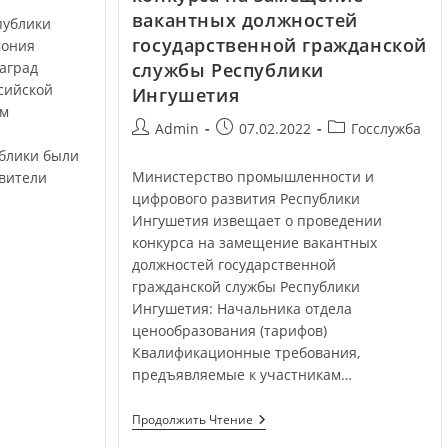
вакантных должностей
публики
государственной гражданской
мония
аград
службы Республики
сийской
Ингушетия
ом
Admin
07.02.2022
Госслужба
блики были
Министерство промышленности и
вители
цифрового развития Республики
Ингушетия извещает о проведении
конкурса на замещение вакантных
должностей государственной
гражданской службы Республики
Ингушетия: Начальника отдела
ценообразования (тарифов)
Квалификационные требования,
предъявляемые к участникам…
Продолжить Чтение