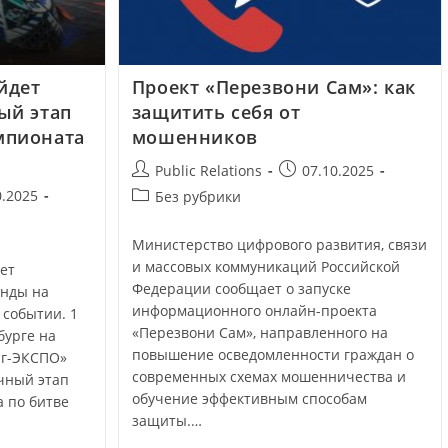
йдет
Проект «Перезвони Сам»: как
ый этап
защитить себя от
мпионата
мошенников
Public Relations
07.10.2025
0.2025
Без рубрики
Министерство цифрового развития, связи
и массовых коммуникаций Российской
ет
Федерации сообщает о запуске
анды на
информационного онлайн-проекта
событии. 1
«Перезвони Сам», направленного на
бурге на
повышение осведомленности граждан о
рг-ЭКСПО»
современных схемах мошенничества и
чный этап
обучение эффективным способам
 по битве
защиты.…