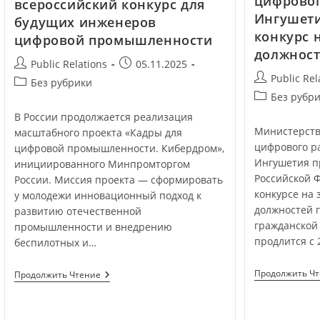
цифровог
всероссийский конкурс для
Ингушети
будущих инженеров
конкурс 
цифровой промышленности
должнос
Public Relations
05.11.2025
Public Rel
Без рубрики
Без рубр
В России продолжается реализация
Министерств
масштабного проекта «Кадры для
цифрового р
цифровой промышленности. Кибердром»,
Ингушетия п
инициированного Минпромторгом
Российской 
России. Миссия проекта — сформировать
конкурсе на
у молодежи инновационный подход к
должностей 
развитию отечественной
гражданской
промышленности и внедрению
продлится с 
беспилотных и…
Продолжить Ч
Продолжить Чтение