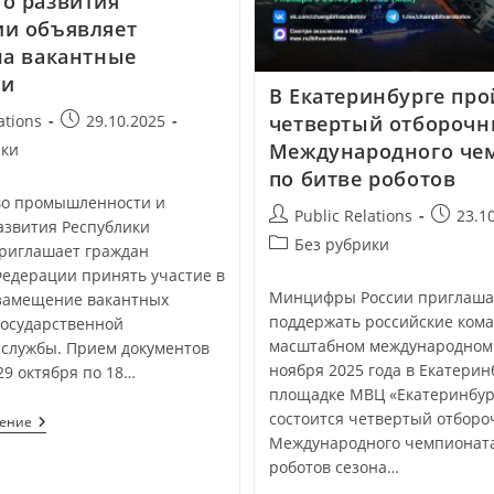
о развития
и объявляет
на вакантные
ти
В Екатеринбурге про
ations
29.10.2025
четвертый отборочн
Международного че
ики
по битве роботов
о промышленности и
Public Relations
23.1
азвития Республики
Без рубрики
риглашает граждан
Федерации принять участие в
Минцифры России приглаша
 замещение вакантных
поддержать российские ком
государственной
масштабном международном 
 службы. Прием документов
ноября 2025 года в Екатерин
29 октября по 18…
площадке МВЦ «Екатеринбу
состоится четвертый отборо
тение
Международного чемпионата
роботов сезона…