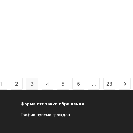
1
2
3
4
5
6
…
28
Форма отправки обращения
График приема граждан