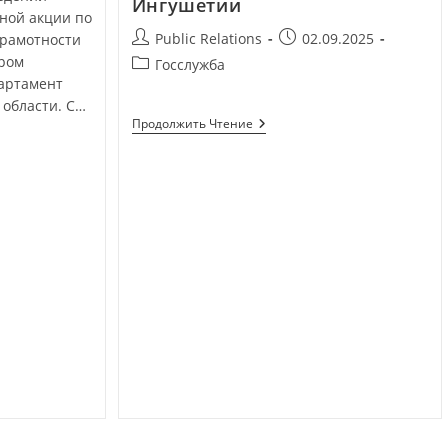
Ингушетии
ной акции по
Public Relations
02.09.2025
грамотности
ором
Госслужба
артамент
области. С…
Продолжить Чтение