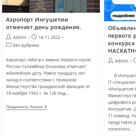
Аэропорт Ингушетии
отмечает день рождения.
Объявле
первого 
Admin
18.11.2022
конкурса
Без рубрики
HACKATH
Аэропорт «Магас» имени первого героя
Admin
России Суламбека Осканова отмечает
юбилейную дату. Ровно тридцать лет
В Ингушетии
назад в соответствии с приказом
IT-специалис
Министерства гражданской авиации от
«Ингушетия 
18 ноября 1992 г. № 126 под…
Министерств
цифрового р
Продолжить Чтение
Ингушетия. 
11 команд. Н
предстояло 
полезного…