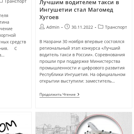
Транспорт
Лучшим водителем такси в
Ингушетии стал Магомед
теля
Хугоев
тина
Admin
30.11.2022
Транспорт
ечение
портной
В Назрани 30 ноября впервые состоялся
тных средств
региональный этап конкурса «Лучший
ения. С
водитель такси в России». Соревнования
в…
прошли при поддержке Министерства
промышленности и цифрового развития
Республики Ингушетия. На официальном
открытии выступили: заместитель…
Продолжить Чтение