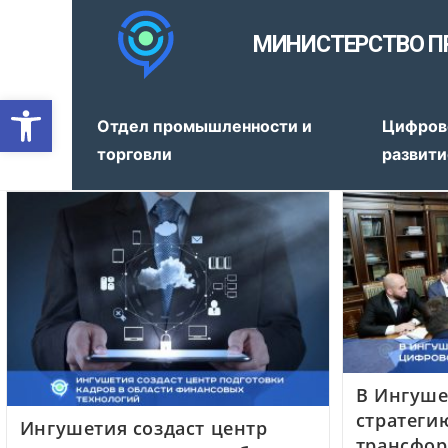
МИНИСТЕРСТВО П
Открыть панель инструмен
Отдел промышленности и
Цифров
торговли
развити
В Ингуше
стратеги
Ингушетия создаст центр
трансфо