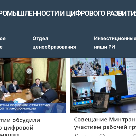
РОМЫШЛЕННОСТИ И ЦИФРОВОГО РАЗВИТИ
тов
ое
Отдел
Инвестиционны
е
ценообразования
ниши РИ
Совещание Минтранс
тии обсудили
участием рабочей г
ю цифровой
рмации