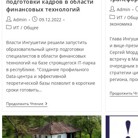
подготовки кадров в области
финансовых технологий
Admin
ИТ
/
Общ
Admin
09.12.2022
экономика
ИТ
/
Общее
Глава Ингуш
Власти Ингушетии решили запустить
и вице-през
образовательный центр подготовки
Сергей Морд
специалистов в области финансовых
встречу в Ма
технологий на базе строящегося IT-парка
очередным э
в республике. "Создание профильного
стратегии ц
Data-центра и эффективной
региона, про
теоретической базы позволит в короткие
сроки готовить…
Продолжить Ч
Продолжить Чтение