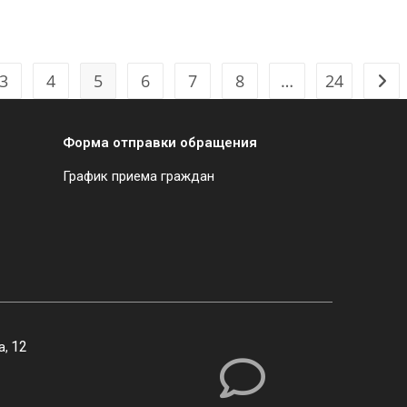
3
4
5
6
7
8
…
24
Форма отправки обращения
График приема граждан
12
а,