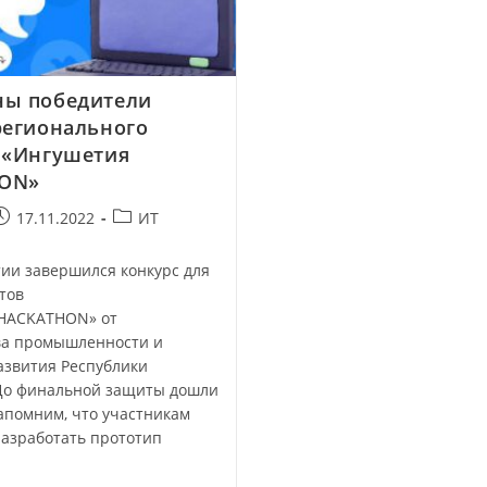
ны победители
регионального
 «Ингушетия
ON»
17.11.2022
ИТ
 завершился конкурс для
тов
HACKATHON» от
а промышленности и
азвития Республики
До финальной защиты дошли
апомним, что участникам
разработать прототип