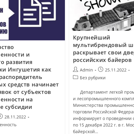
Крупнейший
мультибрендовый ш
рство
раскрывает свои две
енности и
российских байеров
о развития
ки Ингушетия как
Admin
25.11.2022
распорядитель
Без рубрики
х средств начинает
явок от субъектов
Департамент легкой про
и лесопромышленного компл
енности на
Министерства промышленно
е субсидии
торговли Российской Федер
28.11.2022
информирует о проведении с
енность
по 15 декабря 2022 г. в г. Мо
байерской…