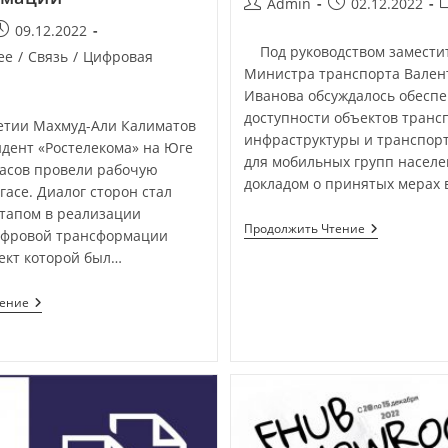
Admin
02.12.2022
09.12.2022
Под руководством замести
ее
/
Связь
/
Цифровая
Министра транспорта Вален
Иванова обсуждалось обесп
доступности объектов транс
етии Махмуд-Али Калиматов
инфраструктуры и транспор
идент «Ростелекома» на Юге
для мобильных групп насел
асов провели рабочую
докладом о принятых мерах 
гасе. Диалог сторон стал
тапом в реализации
Продолжить Чтение
ифровой трансформации
ект которой был…
тение