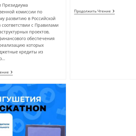
и Президиума
Продолжить Чтение
венной комиссии по
му развитию в Российской
в соответствии с Правилами
аструктурных проектов,
финансового обеспечения
 реализацию которых
джетные кредиты из
о…
тение