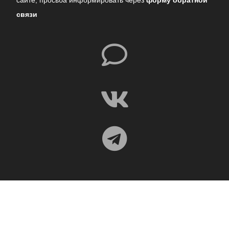
сайте,
просьба информировать через
форму обратной
связи