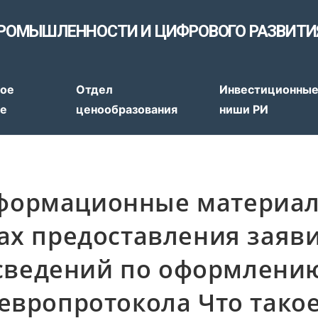
РОМЫШЛЕННОСТИ И ЦИФРОВОГО РАЗВИТИ
тов
ое
Отдел
Инвестиционны
ие
ценообразования
ниши РИ
формационные материал
ах предоставления заяв
сведений по оформлени
европротокола Что тако