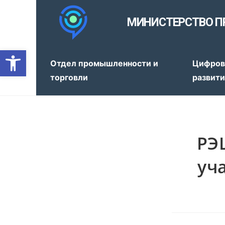
МИНИСТЕРСТВО П
Открыть панель инструмен
Отдел промышленности и
Цифров
торговли
развит
РЭ
уч