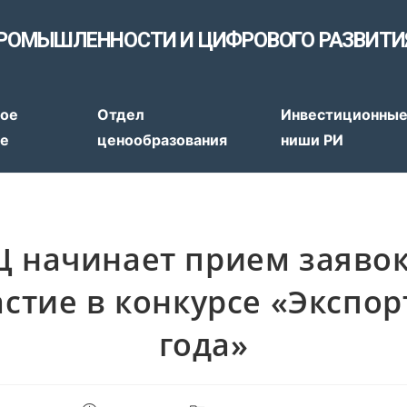
РОМЫШЛЕННОСТИ И ЦИФРОВОГО РАЗВИТИ
тов
ое
Отдел
Инвестиционны
ие
ценообразования
ниши РИ
Ц начинает прием заявок
астие в конкурсе «Экспор
года»