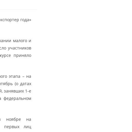
кспортер года»
пании малого и
сло участников
нкурсе приняло
ого этапа – на
тябрь (о датах
, занявших 1-е
на федеральном
 в ноябре на
и первых лиц