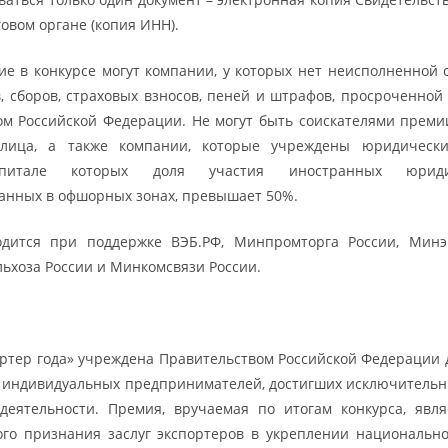
говом органе (копия ИНН).
ие в конкурсе могут компании, у которых нет неисполненной 
в, сборов, страховых взносов, пеней и штрафов, просроченной
м Российской Федерации. Не могут быть соискателями прем
лица, а также компании, которые учреждены юридическ
апитале которых доля участия иностранных юриди
анных в офшорных зонах, превышает 50%.
одится при поддержке ВЭБ.РФ, Минпромторга России, Минэ
льхоза России и Минкомсвязи России.
ртер года» учреждена Правительством Российской Федерации
 индивидуальных предпринимателей, достигших исключительн
деятельности. Премия, вручаемая по итогам конкурса, явл
ого признания заслуг экспортеров в укреплении национальн