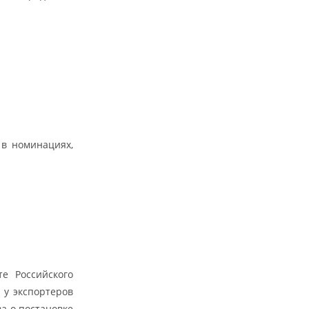
 в номинациях,
е Российского
 у экспортеров
а о постановке