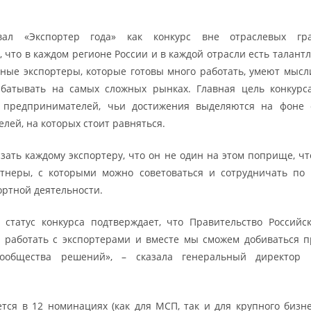
вал «Экспортер года» как конкурс вне отраслевых гра
 что в каждом регионе России и в каждой отрасли есть талант
ные экспортеры, которые готовы много работать, умеют мысл
батывать на самых сложных рынках. Главная цель конкурс
 предпринимателей, чьи достижения выделяются на фоне о
лей, на которых стоит равняться.
зать каждому экспортеру, что он не один на этом поприще, чт
ртнеры, с которыми можно советоваться и сотрудничать по
ортной деятельности.
 статус конкурса подтверждает, что Правительство Россий
о работать с экспортерами и вместе мы сможем добиваться 
сообщества решений», – сказала генеральный директор
тся в 12 номинациях (как для МСП, так и для крупного бизне