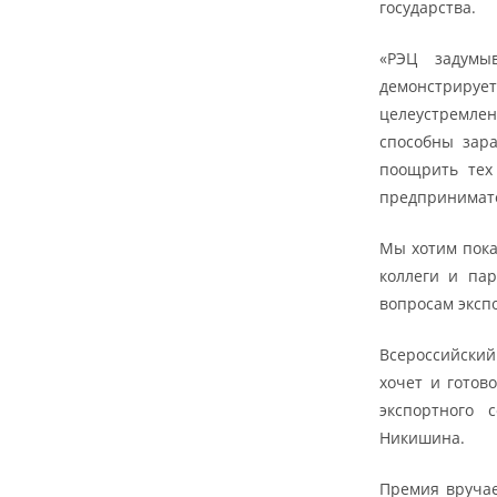
государства.
«РЭЦ задумы
демонстрирует,
целеустремлен
способны зара
поощрить тех
предпринимате
Мы хотим пока
коллеги и па
вопросам эксп
Всероссийский
хочет и готов
экспортного 
Никишина.
Премия вручае