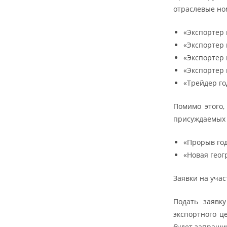
отраслевые но
«Экспортер 
«Экспортер 
«Экспортер г
«Экспортер 
«Трейдер го
Помимо этого,
присуждаемых 
«Прорыв год
«Новая геог
Заявки на учас
Подать заявк
экспортного ц
будет запраши