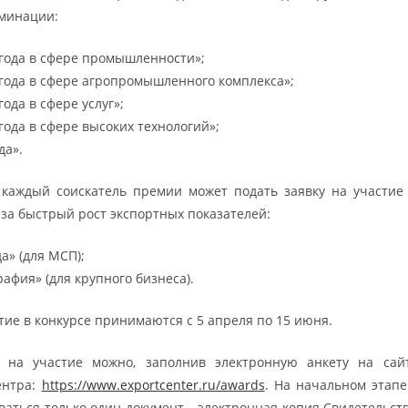
минации:
года в сфере промышленности»;
года в сфере агропромышленного комплекса»;
ода в сфере услуг»;
года в сфере высоких технологий»;
да».
 каждый соискатель премии может подать заявку на участие
за быстрый рост экспортных показателей:
а» (для МСП);
рафия» (для крупного бизнеса).
тие в конкурсе принимаются с 5 апреля по 15 июня.
у на участие можно, заполнив электронную анкету на сайт
ентра:
https://www.exportcenter.ru/awards
. На начальном этапе
ваться только один документ – электронная копия Свидетельств