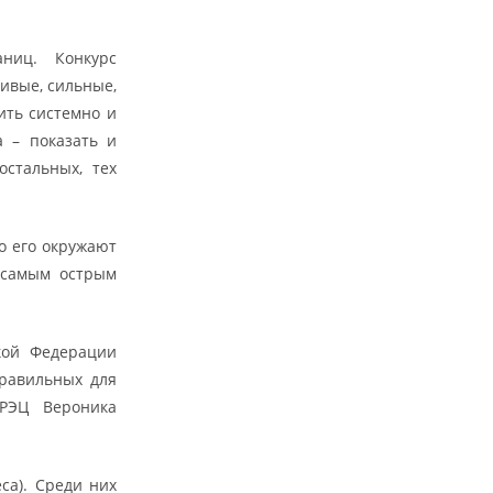
ниц. Конкурс
ливые, сильные,
ить системно и
а – показать и
стальных, тех
о его окружают
 самым острым
ской Федерации
правильных для
 РЭЦ Вероника
са). Среди них