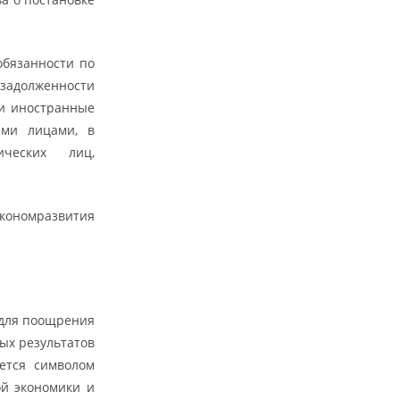
обязанности по
 задолженности
ии иностранные
ими лицами, в
ческих лиц,
кономразвития
 для поощрения
ых результатов
яется символом
ой экономики и