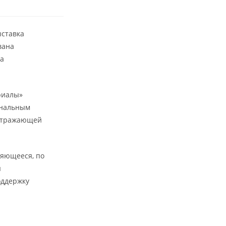
ыставка
вана
а
риалы»
ональным
, отражающей
ляющееся, по
я
оддержку