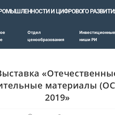
РОМЫШЛЕННОСТИ И ЦИФРОВОГО РАЗВИТИ
тов
ое
Отдел
Инвестиционны
ие
ценообразования
ниши РИ
Выставка «Отечественны
ительные материалы (О
2019»