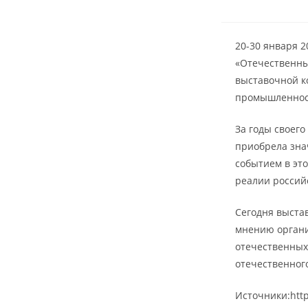
20-30 января 2
«Отечественны
выставочной к
промышленност
За годы своег
приобрела зна
событием в это
реалии россий
Сегодня выста
мнению органи
отечественных
отечественног
Источники:http