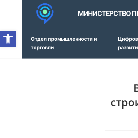
МИНИСТЕРСТВО П
Открыть панель инструмен
Отдел промышленности и
Цифров
торговли
развит
стро