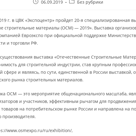
06.09.2019
Без рубрики
019 г. в ЦВК «Экспоцентр» пройдет 20-я специализированная в
е строительные материалы (ОСМ) — 2019». Выставка организо
омпанией Евроэкспо при официальной поддержке Министерств
и и торговли РФ.
о существования выставка «Отечественные Строительные Мате
чимость для строительной индустрии, став крупным професси
й сфере и являясь, по сути, единственной в России выставкой
ского рынка строительных материалов.
вка ОСМ — это мероприятие общенационального масштаба, яв
заторов и участников, эффективным рычагом для продвижени
 товаров на потребительском рынке России и направлена на п
о производителя.
s://www.osmexpo.ru/ru/exhibition/,