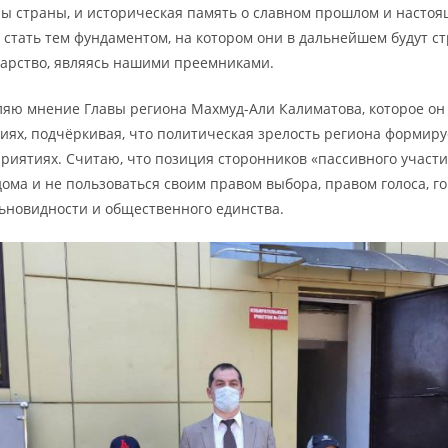
ны страны, и историческая память о славном прошлом и насто
 стать тем фундаментом, на котором они в дальнейшем будут с
дарство, являясь нашими преемниками.
ляю мнение Главы региона Махмуд-Али Калиматова, которое он
иях, подчёркивая, что политическая зрелость региона формир
приятиях. Считаю, что позиция сторонников «пассивного участи
ома и не пользоваться своим правом выбора, правом голоса, г
льновидности и общественного единства.