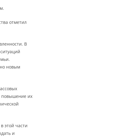
м.
ства отметил
ленности. В
 ситуаций
емьи.
сно новым
массовых
е повышение их
рической
в этой части
юдать и