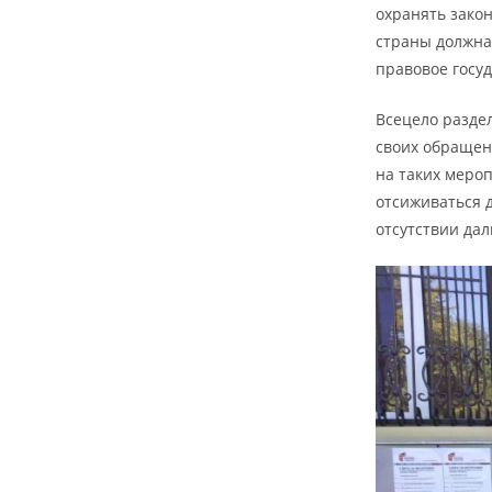
охранять зако
страны должна
правовое госу
Всецело разде
своих обращен
на таких меро
отсиживаться д
отсутствии да