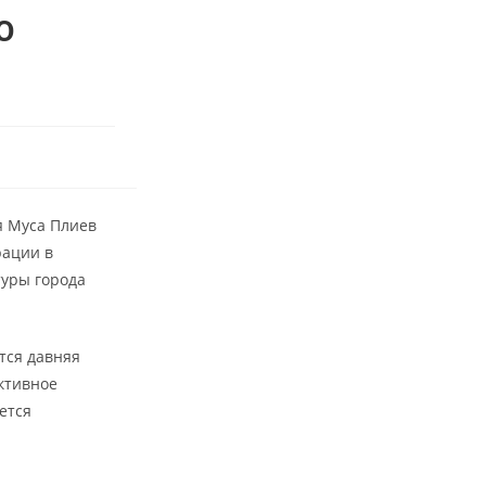
ю
я Муса Плиев
рации в
туры города
тся давняя
ктивное
ется