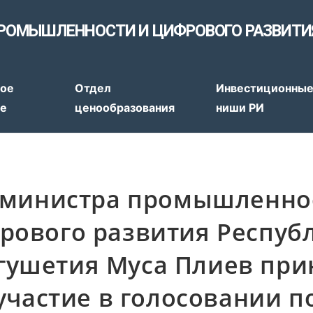
РОМЫШЛЕННОСТИ И ЦИФРОВОГО РАЗВИТИ
ое
Отдел
Инвестиционны
ие
ценообразования
ниши РИ
. министра промышленно
рового развития Респуб
гушетия Муса Плиев при
участие в голосовании п