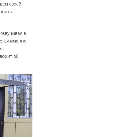
ящем своей
троить
 озвучивал в
уется именно
я»
оворит об