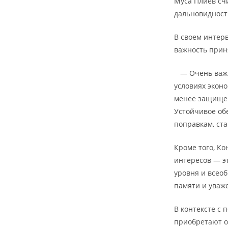
Муса Плиев сч
дальновидност
В своем интер
важность прин
— Очень важна
условиях экон
менее защищен
Устойчивое об
поправкам, ст
Кроме того, К
интересов — э
уровня и всео
памяти и уваже
В контексте с
приобретают о