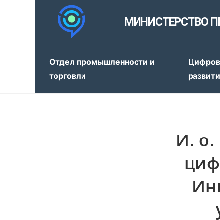
МИНИСТЕРСТВО П
Отдел промышленности и
Цифров
торговли
развит
И. о
циф
Ин