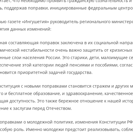
итает, что необходимо проявить гражданскую сознательность и
ь, поддержав поправки, инициированные федеральным центро
вью газете «Ингушетия» руководитель регионального министер
ятия данных изменений:
я составляющая поправок заключена в их социальной направ
омической нестабильности очень важно защитить от кризисных
ные слои населения России. Это старики, дети, малоимущие с
еспечение этой категории людей пенсиями и пособиями, согла
ановится приоритетной задачей государства.
онституция с новыми поправками становится стражем и других 
то и бесплатное образование, и здравоохранение, качественно
бщая доступность. Это также бережное отношение к нашей исто
ние к заслугам перед Отечеством.
 поправками о молодежной политике, изменения Конституции РФ 
собую роль. Именно молодежи предстоит реализовывать, собл